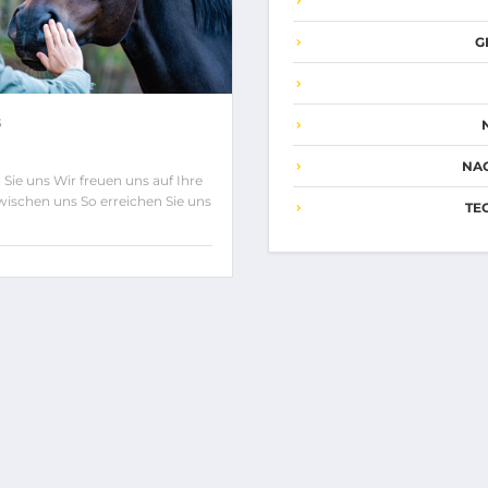
G
5
NA
Sie uns Wir freuen uns auf Ihre
wischen uns So erreichen Sie uns
TE