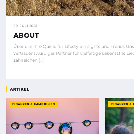
20. JULI 2025
ABOUT
Über uns Ihre Quelle für Lifestyle-Insights und Trends Uns
vertrauenswürdiger Partner für vielfältige Lebensstile Lie
zahlreichen […]
ARTIKEL
FINANZEN & IMMOBILIEN
FINANZEN & 