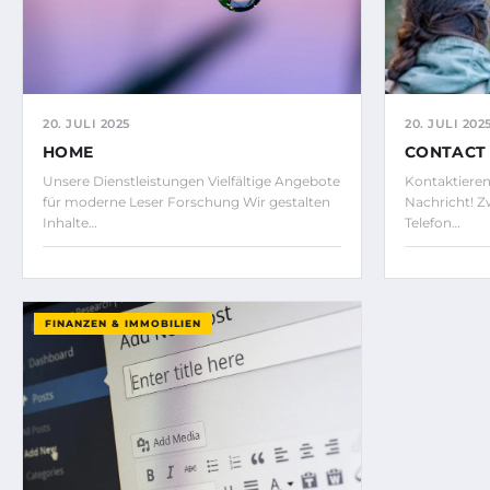
20. JULI 2025
20. JULI 202
HOME
CONTACT
Unsere Dienstleistungen Vielfältige Angebote
Kontaktieren 
für moderne Leser Forschung Wir gestalten
Nachricht! Z
Inhalte…
Telefon…
FINANZEN & IMMOBILIEN