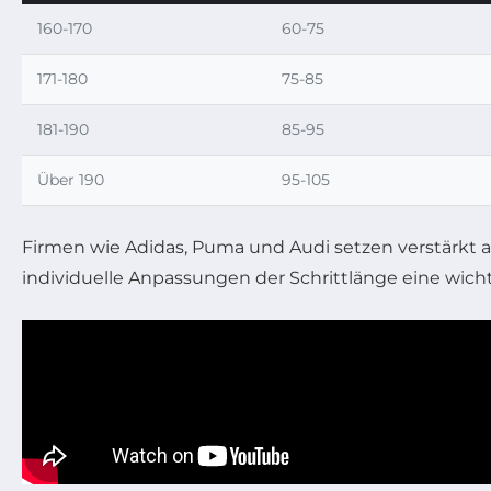
160-170
60-75
171-180
75-85
181-190
85-95
Über 190
95-105
Firmen wie Adidas, Puma und Audi setzen verstärkt au
individuelle Anpassungen der Schrittlänge eine wich