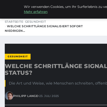
Wir verwenden Cookies, um Ihr Surferlebnis zu ver
LIEBRECHTS PORTFOLIO
Mehr erfahren
STARTSEITE
GESUNDHEIT
WELCHE SCHRITTLÄNGE SIGNALISIERT SOFORT
NIEDRIGEN…
GESUNDHEIT
WELCHE SCHRITTLÄNGE SIGNAL
STATUS?
Die Art und Weise, wie Menschen schreiten, offenba
•
PHILIPP LANGE
23. JULI 2025