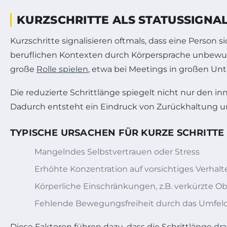
KURZSCHRITTE ALS STATUSSIGNA
Kurzschritte signalisieren oftmals, dass eine Person 
beruflichen Kontexten durch Körpersprache unbewusst
große
Rolle spielen
, etwa bei Meetings in großen Un
Die reduzierte Schrittlänge spiegelt nicht nur den 
Dadurch entsteht ein Eindruck von Zurückhaltung 
TYPISCHE URSACHEN FÜR KURZE SCHRITTE
Mangelndes Selbstvertrauen oder Stress
Erhöhte Konzentration auf vorsichtiges Verhalt
Körperliche Einschränkungen, z.B. verkürzte 
Fehlende Bewegungsfreiheit durch das Umfel
Diese Faktoren führen dazu, dass die Schrittlänge
dra