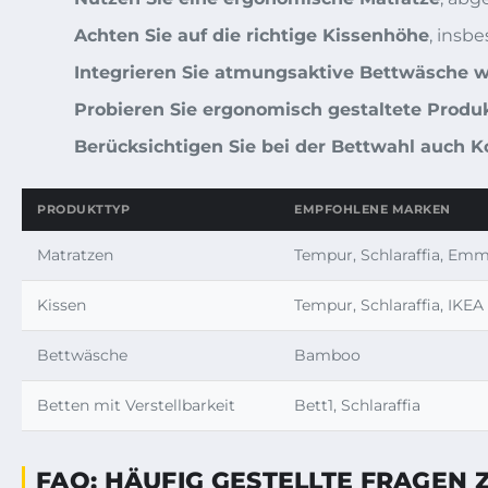
Achten Sie auf die richtige Kissenhöhe
, insb
Integrieren Sie atmungsaktive Bettwäsche 
Probieren Sie ergonomisch gestaltete Produ
Berücksichtigen Sie bei der Bettwahl auch 
PRODUKTTYP
EMPFOHLENE MARKEN
Matratzen
Tempur, Schlaraffia, Emm
Kissen
Tempur, Schlaraffia, IKEA
Bettwäsche
Bamboo
Betten mit Verstellbarkeit
Bett1, Schlaraffia
FAQ: HÄUFIG GESTELLTE FRAGEN