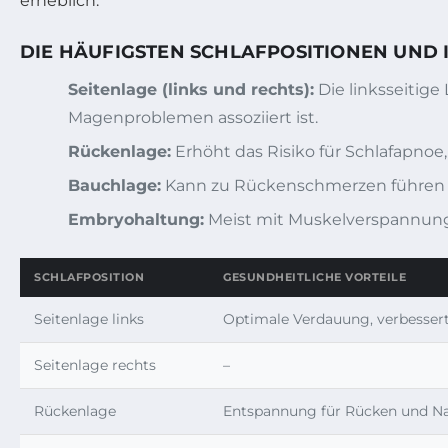
erheblich.
DIE HÄUFIGSTEN SCHLAFPOSITIONEN UND 
Seitenlage (links und rechts):
Die linksseitige
Magenproblemen assoziiert ist.
Rückenlage:
Erhöht das Risiko für Schlafapnoe
Bauchlage:
Kann zu Rückenschmerzen führen u
Embryohaltung:
Meist mit Muskelverspannung
SCHLAFPOSITION
GESUNDHEITLICHE VORTEILE
Seitenlage links
Optimale Verdauung, verbessert
Seitenlage rechts
–
Rückenlage
Entspannung für Rücken und N