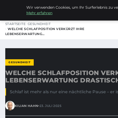
Wir verwenden Cookies, um Ihr Surferlebnis zu ver
LIEBRECHTS PORTFOLIO
Mehr erfahren
STARTSEITE
GESUNDHEIT
WELCHE SCHLAFPOSITION VERKÜRZT IHRE
LEBENSERWARTUNG…
GESUNDHEIT
WELCHE SCHLAFPOSITION VERK
LEBENSERWARTUNG DRASTISC
Schlaf ist mehr als nur eine nächtliche Pause – e
•
KILIAN HAHN
23. JULI 2025