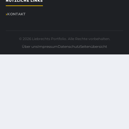
NÜTZLICHE LINKS
KONTAKT
© 2026 Liebrechts Portfolio. Alle Rechte vorbehalten.
Über uns
Impressum
Datenschutz
Seitenübersicht