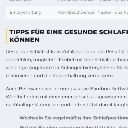
Embryohaltung
Atembeschwerden, Nacken- und 
TIPPS FÜR EINE GESUNDE SCHLA
KÖNNEN
Gesunder Schlaf ist kein Zufall, sondern das Resulta
empfehlen, möglichst flexibel mit den Schlafposit
vielfältige Angebote für Anfänger bieten, setzen Mar
minimieren und die Körperhaltung verbessern.
Auch Bettwaren wie atmungsaktive Bamboo-Bettw
Wohlbefinden mit einer energetisch ausgewogenen S
nachhaltige Materialien und unterstützt damit langfri
Wechseln Sie regelmäßig Ihre Schlafpositio
Nutzen Sie eine ergonomische Matratze
, abg