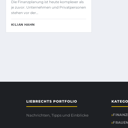
Die Finanzplanung ist heute komplexer als
je zuvor. Unternehmen und Privatpersonen
stehen vor der…
KILIAN HAHN
LIEBRECHTS PORTFOLIO
KATEGO
FINANZ
Nachrichten, Tipps und Einblicke
FRAUEN