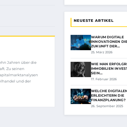
NEUESTE ARTIKEL
WARUM DIGITALE
INNOVATIONEN DI
ZUKUNFT DER…
25. März 2026
zehn Jahren über die
WIE MAN ERFOLGRE
IMMOBILIEN INVES
ft. Zu seinen
SEIN…
Kapitalmarktanalysen
17. Februar 2026
elhandel und der
WELCHE DIGITALE
ERLEICHTERN DIE
FINANZPLANUNG?
26. September 2025