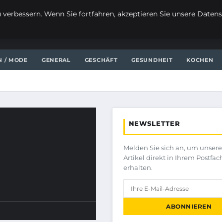
verbessern. Wenn Sie fortfahren, akzeptieren Sie unsere Datensc
N / MODE
GENERAL
GESCHÄFT
GESUNDHEIT
KOCHEN
NEWSLETTER
Melden Sie sich an, um unser
Artikel direkt in Ihrem Postfac
erhalten.
ABONNIEREN