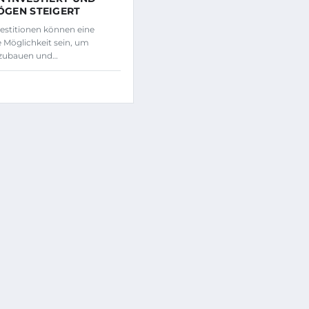
ÖGEN STEIGERT
estitionen können eine
 Möglichkeit sein, um
zubauen und…