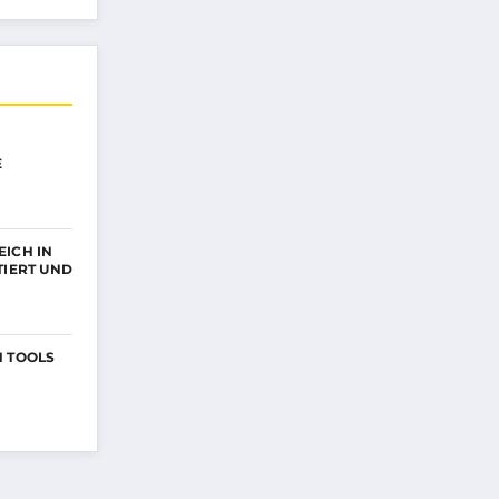
E
ICH IN
TIERT UND
N TOOLS