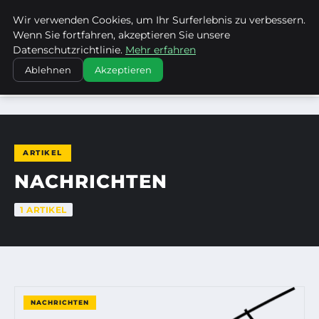
Wir verwenden Cookies, um Ihr Surferlebnis zu verbessern.
LIEBRECHTS PORTFOLIO
Wenn Sie fortfahren, akzeptieren Sie unsere
Datenschutzrichtlinie.
Mehr erfahren
Ablehnen
Akzeptieren
STARTSEITE
NACHRICHTEN
ARTIKEL
NACHRICHTEN
1 ARTIKEL
NACHRICHTEN