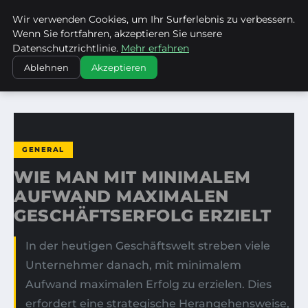
Wir verwenden Cookies, um Ihr Surferlebnis zu verbessern.
LIEBRECHTS PORTFOLIO
Wenn Sie fortfahren, akzeptieren Sie unsere
Datenschutzrichtlinie.
Mehr erfahren
STARTSEITE
GENERAL
Ablehnen
Akzeptieren
WIE MAN MIT MINIMALEM AUFWAND MAXIMALEN…
GENERAL
WIE MAN MIT MINIMALEM
AUFWAND MAXIMALEN
GESCHÄFTSERFOLG ERZIELT
In der heutigen Geschäftswelt streben viele
Unternehmer danach, mit minimalem
Aufwand maximalen Erfolg zu erzielen. Dies
erfordert eine strategische Herangehensweise,