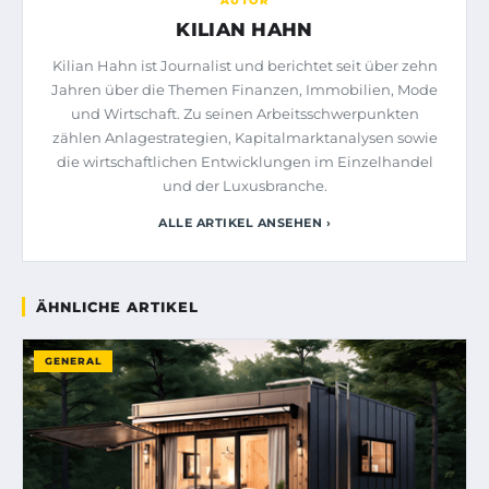
AUTOR
KILIAN HAHN
Kilian Hahn ist Journalist und berichtet seit über zehn
Jahren über die Themen Finanzen, Immobilien, Mode
und Wirtschaft. Zu seinen Arbeitsschwerpunkten
zählen Anlagestrategien, Kapitalmarktanalysen sowie
die wirtschaftlichen Entwicklungen im Einzelhandel
und der Luxusbranche.
ALLE ARTIKEL ANSEHEN ›
ÄHNLICHE ARTIKEL
GENERAL